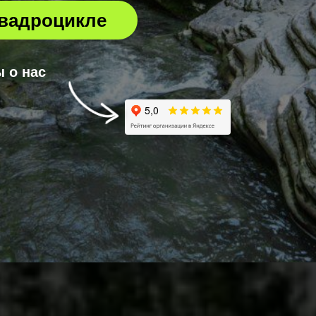
квадроцикле
 о нас